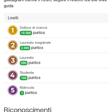
guida.
Livelli
Dottore di ricerca
punto
s
10.000
Laureato magistrale
punto
s
2.000
Laureato
punto
s
500
Studente
punto
s
100
Matricola
punto
s
1
Riconoscimenti